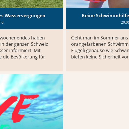
res Wasservergnügen
Keine Schwimmhilfe e
and
20.0
nswochenendes haben
Geht man im Sommer ans Wa
in der ganzen Schweiz
orangefarbenen Schwimmflü
er informiert. Mit
Flügeli genauso wie Schw
ie die Bevölkerung für
bieten keine Sicherheit vo